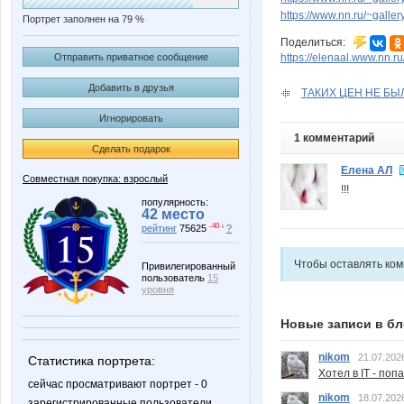
https://www.nn.ru/~gal
Портрет заполнен на 79 %
Поделиться:
https://elenaal.www.nn.r
Отправить приватное сообщение
Добавить в друзья
ТАКИХ ЦЕН НЕ БЫЛО
Игнорировать
1 комментарий
Сделать подарок
Елена АЛ
Совместная покупка: взрослый
!!!
популярность:
42 место
-40 ↓
рейтинг
75625
?
Чтобы оставлять ко
Привилегированный
пользователь
15
уровня
Новые записи в бл
nikom
21.07.202
Статистика портрета:
Хотел в IT - поп
сейчас просматривают портрет - 0
nikom
18.07.202
зарегистрированные пользователи