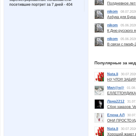
Полдневное лет
посетившие портрет за 7 дней - 404
nikom
08.07.202
Азбука для Бура
nikom
05.06.202
К Дню русского 
nikom
05.06.202
В связи с пмэф-
Популярные за не
Nata.li
30.07.202
НУ ЧТО!!! ЗАБИ
Мил@н@
01.08
ЕЛЛЕТТО!!!ДИК
Лана2212
31.07
Сбор заказов. Ve
Елена АЛ
30.07
ОНИ ПРОСТО ИД
Nata.li
30.07.202
Хороший жакет вс