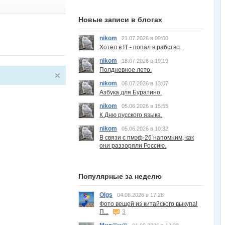
Новые записи в блогах
nikom
21.07.2026 в 09:00
Хотел в IT - попал в рабство.
nikom
18.07.2026 в 19:19
Полдневное лето.
nikom
08.07.2026 в 13:07
Азбука для Буратино.
nikom
05.06.2026 в 15:55
К Дню русского языка.
nikom
05.06.2026 в 10:32
В связи с пмэф-26 напомним, как
они раззоряли Россию.
Популярные за неделю
Olgs
04.08.2026 в 17:28
Фото вещей из китайского выкупа!
П...
3