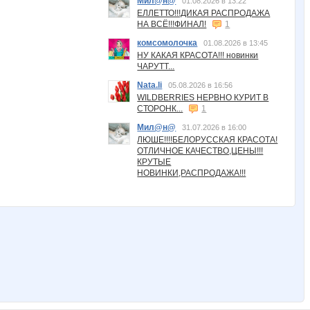
Мил@н@
01.08.2026 в 13:22
ЕЛЛЕТТО!!!ДИКАЯ РАСПРОДАЖА
НА ВСЁ!!!ФИНАЛ!
1
комсомолочка
01.08.2026 в 13:45
НУ КАКАЯ КРАСОТА!!! новинки
ЧАРУТТ...
Nata.li
05.08.2026 в 16:56
WILDBERRIES НЕРВНО КУРИТ В
СТОРОНК...
1
Мил@н@
31.07.2026 в 16:00
ЛЮШЕ!!!!БЕЛОРУССКАЯ КРАСОТА!
ОТЛИЧНОЕ КАЧЕСТВО,ЦЕНЫ!!!
КРУТЫЕ
НОВИНКИ,РАСПРОДАЖА!!!