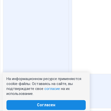
На информационном ресурсе применяются
Статистика портрета:
cookie-файлы. Оставаясь на сайте, вы
подтверждаете свое
согласие
на их
сейчас просматривают портрет -
1
использование.
зарегистрированные пользователи
посетившие портрет за 7 дней - 370
Согласен