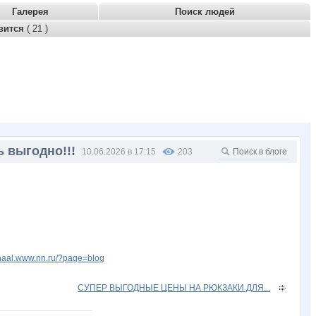
Галерея
Поиск людей
вится
( 21 )
ь выгодно!!!
10.06.2026 в 17:15
203
enaal.www.nn.ru/?page=blog
СУПЕР ВЫГОДНЫЕ ЦЕНЫ НА РЮКЗАКИ ДЛЯ...