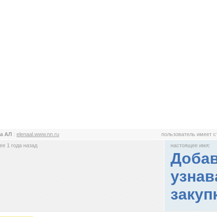
на АЛ
:
elenaal.www.nn.ru
пользователь имеет 
е 1 года назад
настоящее имя:
Добав
узнав
закуп