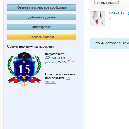
1 комментарий
Отправить приватное сообщение
Елена АЛ
Добавить в друзья
!!!
Игнорировать
Сделать подарок
Чтобы оставлять ко
Совместная покупка: взрослый
популярность:
42 место
-40 ↓
рейтинг
75625
?
Привилегированный
пользователь
15
уровня