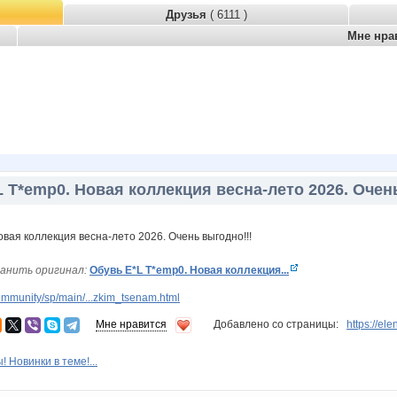
Друзья
( 6111 )
Мне нра
 T*emp0. Новая коллекция весна-лето 2026. Очен
анить оригинал:
Обувь E*L T*emp0. Новая коллекция...
mmunity/sp/main/...zkim_tsenam.html
Мне нравится
Добавлено со страницы:
https://el
 Новинки в теме!...